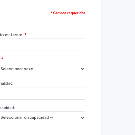
* Campos requeridos
ido materno:
*
*
alidad:
pacidad: