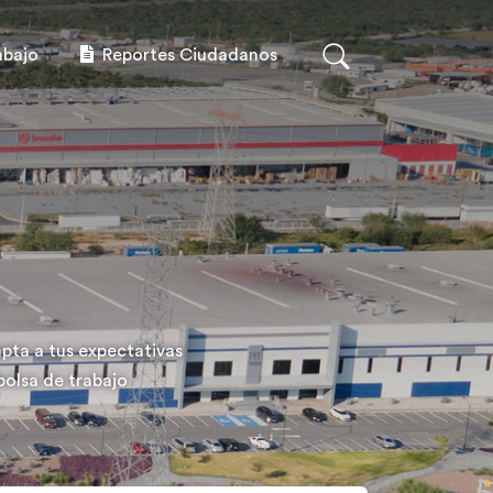
abajo
Reportes Ciudadanos
pta a tus expectativas
 bolsa de trabajo