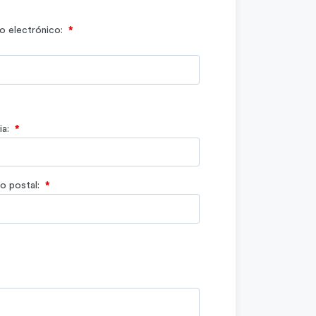
o electrónico:
*
a:
*
o postal:
*