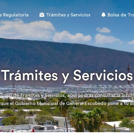
 Regulatoria
Trámites y Servicios
Bolsa de Tr
Trámites y Servicios
icipal de Trámites y Servicios, aquí podrás consultar la info
 que el Gobierno Municipal de General Escobedo pone a tu d