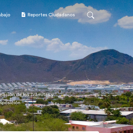
abajo
Reportes Ciudadanos
rmación de los Trámites y
isposición